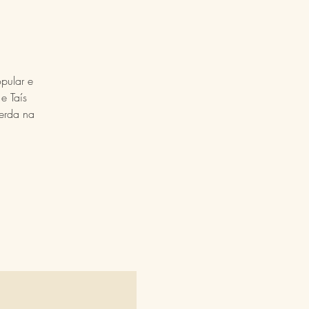
pular e
e Taís
erda na