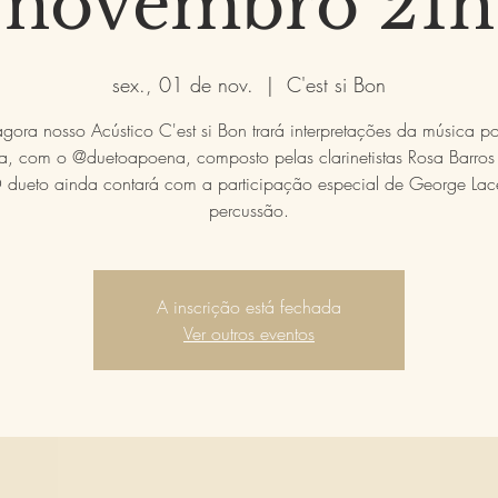
novembro 21h
sex., 01 de nov.
  |  
C'est si Bon
agora nosso Acústico C'est si Bon trará interpretações da música po
ta, com o @duetoapoena, composto pelas clarinetistas Rosa Barros 
 O dueto ainda contará com a participação especial de George Lac
A inscrição está fechada
Ver outros eventos