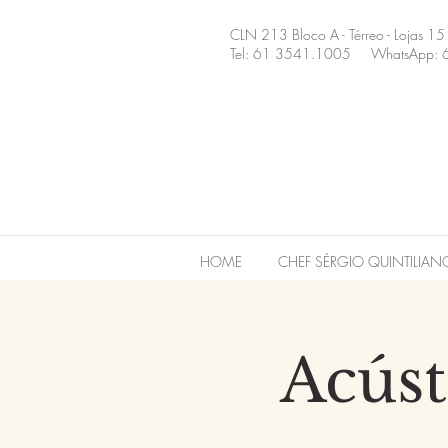
CLN 213 Bloco A - Térreo - Lojas 15
Tel: 61 3541.1005 WhatsApp: 
HOME
CHEF SÉRGIO QUINTILIAN
Acúst