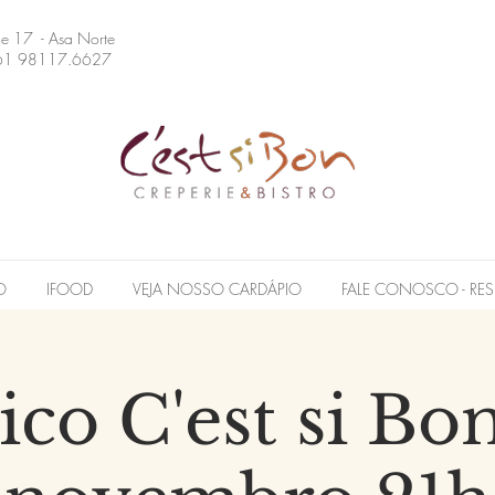
 e 17 - Asa Norte
61 98117.6627
O
IFOOD
VEJA NOSSO CARDÁPIO
FALE CONOSCO - RES
ico C'est si Bon