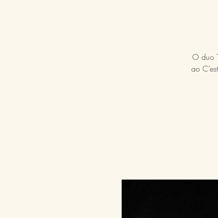
O duo T
ao C’es