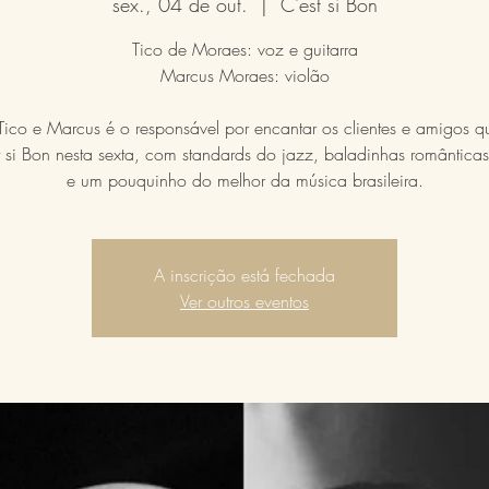
sex., 04 de out.
  |  
C'est si Bon
Tico de Moraes: voz e guitarra
Marcus Moraes: violão
ico e Marcus é o responsável por encantar os clientes e amigos q
t si Bon nesta sexta, com standards do jazz, baladinhas romântica
e um pouquinho do melhor da música brasileira.
A inscrição está fechada
Ver outros eventos