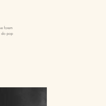
ue forem
s do pop