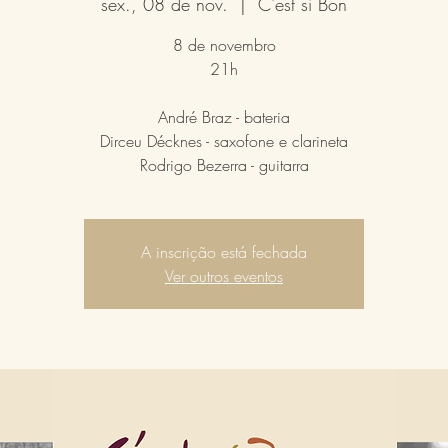
sex., 08 de nov.
  |  
C'est si Bon
8 de novembro
21h
André Braz - bateria
Dirceu Décknes - saxofone e clarineta
A inscrição está fechada
Ver outros eventos